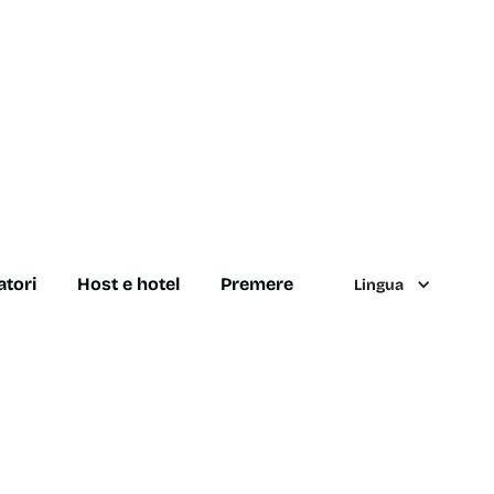
atori
Host e hotel
Premere
Lingua