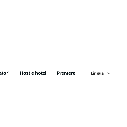
atori
Host e hotel
Premere
Lingua