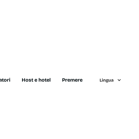
atori
Host e hotel
Premere
Lingua